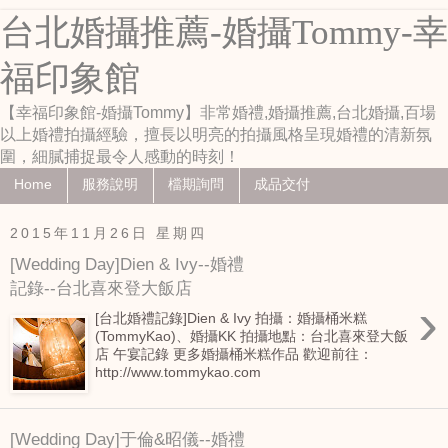
台北婚攝推薦-婚攝Tommy-幸
福印象館
【幸福印象館-婚攝Tommy】非常婚禮,婚攝推薦,台北婚攝,百場
以上婚禮拍攝經驗，擅長以明亮的拍攝風格呈現婚禮的清新氛
圍，細膩捕捉最令人感動的時刻！
Home
服務說明
檔期詢問
成品交付
2015年11月26日 星期四
[Wedding Day]Dien & Ivy--婚禮
記錄--台北喜來登大飯店
›
[台北婚禮記錄]Dien & Ivy 拍攝：婚攝桶米糕
(TommyKao)、婚攝KK 拍攝地點：台北喜來登大飯
店 午宴記錄 更多婚攝桶米糕作品 歡迎前往：
http://www.tommykao.com
[Wedding Day]于倫&昭儀--婚禮