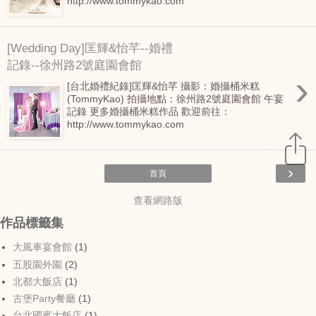
http://www.tommykao.com
[Wedding Day]匡輝&怡芊--婚禮
記錄--徐州路2號庭園會館
›
[台北婚禮紀錄]匡輝&怡芊 攝影：婚攝桶米糕
(TommyKao) 拍攝地點：徐州路2號庭園會館 午宴
記錄 更多婚攝桶米糕作品 歡迎前往：
http://www.tommykao.com
›
首頁
查看網路版
作品標籤集
大風車宴會館
(1)
五股園外園
(2)
北都大飯店
(1)
古堡Party餐廳
(1)
台北國賓大飯店
(1)