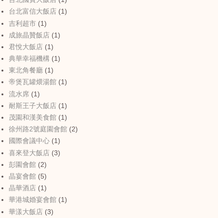
台北富信大飯店
(1)
吉利超市
(1)
成旅晶贊飯店
(1)
君悅大飯店
(1)
典華幸福機構
(1)
東北角餐廳
(1)
帝煲瓦罐煨湯館
(1)
流水席
(1)
耐斯王子大飯店
(1)
茂園和漢美食館
(1)
徐州路2號庭園會館
(2)
國際會議中心
(1)
喜來登大飯店
(3)
彭園會館
(2)
晶宴會館
(5)
晶華酒店
(1)
華港城婚宴會館
(1)
華漾大飯店
(3)