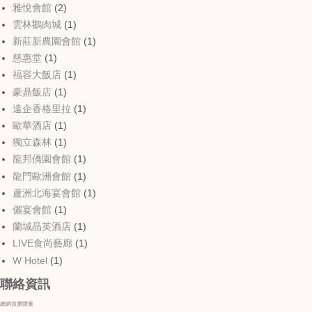
雅悅會館
(2)
雲林鵝肉城
(1)
新莊新農園會館
(1)
慈惠堂
(1)
福容大飯店
(1)
豪鼎飯店
(1)
遠企香格里拉
(1)
歐華酒店
(1)
獨立森林
(1)
龍邦僑園會館
(1)
龍門歐洲會館
(1)
蘆洲北海宴會館
(1)
儷宴會館
(1)
蘭城晶英酒店
(1)
LIVE食尚藝廊
(1)
W Hotel
(1)
聯絡資訊
總網頁瀏覽量